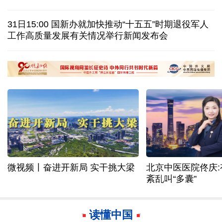
德国机场发现一架携爆炸物无人机 非业余人士所为
31日15:00 国新办就加快推动“十五五”时期退役军人
工作高质量发展有关情况举行新闻发布会
英国首相安迪·伯纳姆正考虑调查爱泼斯坦在英活动
韩国总统要求加速整合军校 防范再度发生军事政变
微视频丨奋进开新局 实干挑大梁
北京中医医院佟庆
紊乱叫“多囊”
读懂中国