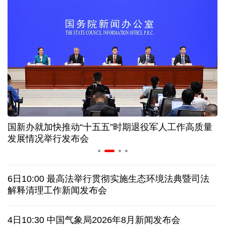
AI客服承诺不实、人工客服接入困难 中消协回应
数据有了“身份证” 我国正稳步推进数据产权登记
前7月海南离岛免税购物额216亿元 同比增长17.9%
60余国家、地区和国际组织在今年服贸会设展办会
国新办就加快推动“十五五”时期退役军人工作高质量
"一公里"产业链出圈 深圳华强北迎来全球采购热潮
发展情况举行发布会
协议接近达成 伊朗披露海峡新航道通行细节
6日10:00 最高法举行贯彻实施生态环境法典暨司法
美媒称美国增派人手 在古巴加大力度开展情报活动
解释清理工作新闻发布会
巴西降级与阿根廷关系 阿称驻巴大使将“回国休假”
4日10:30 中国气象局2026年8月新闻发布会