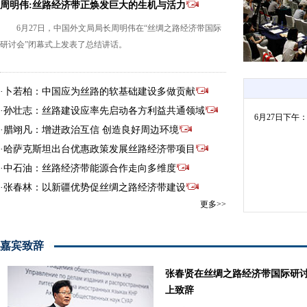
周明伟:丝路经济带正焕发巨大的生机与活力
6月27日，中国外文局局长周明伟在“丝绸之路经济带国际
研讨会”闭幕式上发表了总结讲话。
·
卜若柏：中国应为丝路的软基础建设多做贡献
·
孙壮志：丝路建设应率先启动各方利益共通领域
6月27日下午
·
腊翊凡：增进政治互信 创造良好周边环境
·
哈萨克斯坦出台优惠政策发展丝路经济带项目
·
中石油：丝路经济带能源合作走向多维度
·
张春林：以新疆优势促丝绸之路经济带建设
更多>>
嘉宾致辞
张春贤在丝绸之路经济带国际研
上致辞