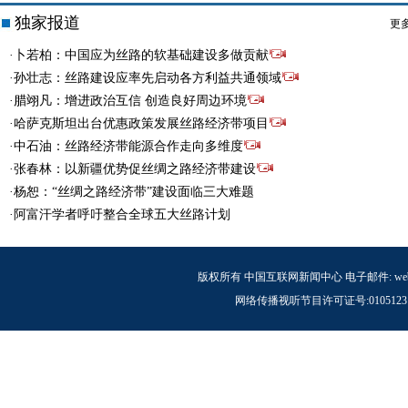
独家报道
更多
·卜若柏：中国应为丝路的软基础建设多做贡献
·孙壮志：丝路建设应率先启动各方利益共通领域
·腊翊凡：增进政治互信 创造良好周边环境
·哈萨克斯坦出台优惠政策发展丝路经济带项目
·中石油：丝路经济带能源合作走向多维度
·张春林：以新疆优势促丝绸之路经济带建设
·杨恕：“丝绸之路经济带”建设面临三大难题
·阿富汗学者呼吁整合全球五大丝路计划
版权所有 中国互联网新闻中心 电子邮件: webmaster@c
网络传播视听节目许可证号:0105123 京公