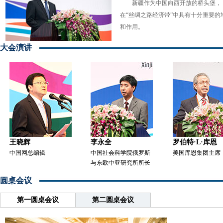
新疆作为中国向西开放的桥头堡，
在“丝绸之路经济带”中具有十分重要的
和作用。
大会演讲
王晓辉
李永全
罗伯特·L·库恩
中国网总编辑
中国社会科学院俄罗斯
美国库恩集团主席
与东欧中亚研究所所长
圆桌会议
第一圆桌会议
第二圆桌会议