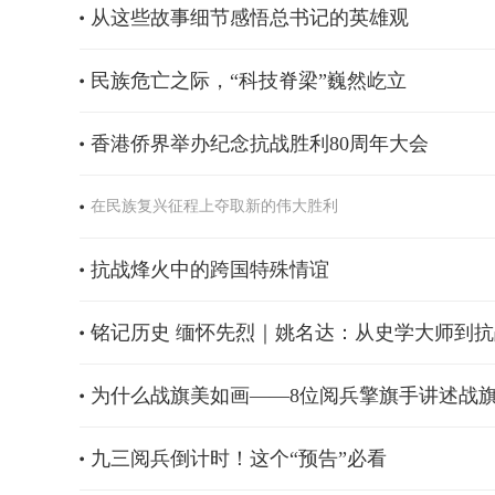
从这些故事细节感悟总书记的英雄观
民族危亡之际，“科技脊梁”巍然屹立
香港侨界举办纪念抗战胜利80周年大会
在民族复兴征程上夺取新的伟大胜利
抗战烽火中的跨国特殊情谊
铭记历史 缅怀先烈｜姚名达：从史学大师到
为什么战旗美如画——8位阅兵擎旗手讲述战
九三阅兵倒计时！这个“预告”必看