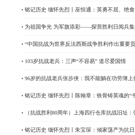
铭记历史 缅怀先烈丨巫恒通：英勇不屈、绝
为祖国争光 为军旗添彩——探营胜利日阅兵
“中国抗战为世界反法西斯战争胜利作出重要贡
103岁抗战老兵：三声“不容易” 道尽爱国情
96岁的抗战老兵张步侠：我不能躺在功劳簿上
铭记历史 缅怀先烈丨陈翰章：铁骨铸英魂的“
（抗战胜利80周年）上海四行仓库抗战旧址
铭记历史 缅怀先烈丨朱宝琛：倾家荡产为抗日