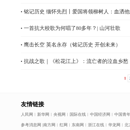
铭记历史 缅怀先烈丨爱国将领柳树人：血洒
一首抗大校歌为何唱了80多年？| 山河壮歌
鹰击长空 英名永存（铭记历史 开创未来）
抗战之歌｜《松花江上》：流亡者的泣血乡愁
1