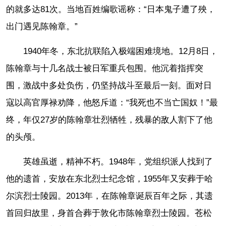
的就多达81次。当地百姓编歌谣称：“日本鬼子遭了殃，
出门遇见陈翰章。”
1940年冬，东北抗联陷入极端困难境地。12月8日，
陈翰章与十几名战士被日军重兵包围。他沉着指挥突
围，激战中多处负伤，仍坚持战斗至最后一刻。面对日
寇以高官厚禄劝降，他怒斥道：“我死也不当亡国奴！”最
终，年仅27岁的陈翰章壮烈牺牲，残暴的敌人割下了他
的头颅。
英雄虽逝，精神不朽。1948年，党组织派人找到了
他的遗首，安放在东北烈士纪念馆，1955年又安葬于哈
尔滨烈士陵园。2013年，在陈翰章诞辰百年之际，其遗
首回归故里，身首合葬于敦化市陈翰章烈士陵园。苍松