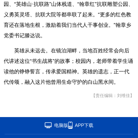
园、“英雄山·抗联路”山体栈道、“翰章红”抗联雕塑公园、
义勇英灵塔、抗联大院等都串联了起来。“更多的红色教
育还在落地生根，激励着我们当代人干事创业。”翰章乡
党委书记滕达说。
英雄从未远去。在镜泊湖畔，当地百姓经常会向后
代讲述这位“书生战将”的故事；校园内，老师带着学生诵
读他的铮铮誓言，传承爱国精神。英雄的遗志，正一代
代传颂，融入这片他曾用生命守护的白山黑水间。
【责任编辑：刘维佳】
电脑版
APP下载