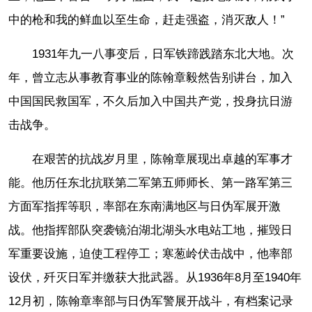
中的枪和我的鲜血以至生命，赶走强盗，消灭敌人！”
1931年九一八事变后，日军铁蹄践踏东北大地。次
年，曾立志从事教育事业的陈翰章毅然告别讲台，加入
中国国民救国军，不久后加入中国共产党，投身抗日游
击战争。
在艰苦的抗战岁月里，陈翰章展现出卓越的军事才
能。他历任东北抗联第二军第五师师长、第一路军第三
方面军指挥等职，率部在东南满地区与日伪军展开激
战。他指挥部队突袭镜泊湖北湖头水电站工地，摧毁日
军重要设施，迫使工程停工；寒葱岭伏击战中，他率部
设伏，歼灭日军并缴获大批武器。从1936年8月至1940年
12月初，陈翰章率部与日伪军警展开战斗，有档案记录