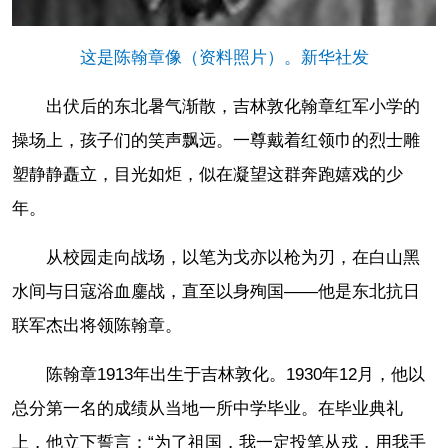
这是陈翰章像（资料照片）。新华社发
出伏后的东北暑气渐散，吉林敦化翰章红军小学的
操场上，孩子们的笑声飘远。一尊戴着红领巾的烈士雕
塑静静矗立，目光如炬，似在凝望这群奔跑嬉戏的少
年。
从校园走向战场，以笔为戈亦以枪为刃，在白山黑
水间与日寇浴血鏖战，直至以身殉国——他是东北抗日
联军杰出将领陈翰章。
陈翰章1913年出生于吉林敦化。1930年12月，他以
总分第一名的成绩从当地一所中学毕业。在毕业典礼
上，他立下誓言：“为了祖国，我一定投笔从戎，用我手