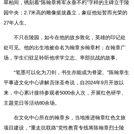
翠柏间，镌刻着“陈翰章将军永垂不朽”字样的主碑立于陵
园中央；2.7米高的雕像挺拔矗立，象征他短暂而光荣的
27年人生。
不只在陵园，如今在他的故乡敦化，英雄的印记处
处可见。他的出生地被命名为翰章乡翰章村；在翰章广
场，学生们驻足聆听他求学立志、率部抗战的故事。
“笔墨可以化为刀剑，书生亦能成为脊梁。”陈翰章生
平事迹文化中心讲解员张圣奇说，自2024年9月开放以
来，中心累计接待参观者5000余人次，开展红色研学、
主题党日等活动80余场。
在文化中心所在的翰章乡，当地推进翰章红色文旅
项目建设，“重走抗联路”党性教育专线将陈翰章烈士陵