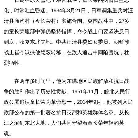
长期在冰天雪地里艰苦战斗，童长荣的病情日益恶
化，时常吐血昏迷。1934年3月21日，日军调集重兵对汪
清县庙沟村（今长荣村）实施合围。突围战斗中，27岁
的童长荣腹部中弹仍坚持指挥，命令战士们要坚决反日
到底，收复东北失地。中共汪清县委妇女委员、朝鲜族
战士崔今淑扶他隐蔽转移，在敌人追击中同陷雪坑，壮
烈牺牲。
在两年多时间里，他为东满地区民族解放和抗日战
争的胜利作出了历史性贡献。1951年11月，皖北人民行
政公署追认童长荣为革命烈士，2014年9月，他被列入民
政部公布的第一批著名抗日英烈和英雄群体名录。从长
江之滨到东北大地，人们共同守望着童长荣年轻的英
魂。