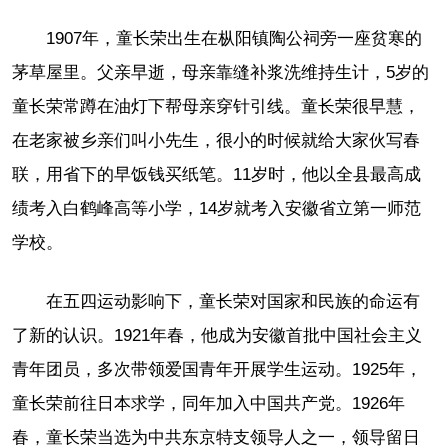
1907年，童长荣出生在枞阳镇陶公祠旁一座贫寒的
茅草屋里。父亲早逝，母亲靠缝补浆洗维持生计，5岁的
童长荣常蹲在油灯下帮母亲穿针引线。童长荣很早慧，
在老家被乡亲们叫小先生，很小的时候就给大家伙写春
联，用省下的早饭钱买纸笔。11岁时，他以全县最高成
绩考入白鹤峰高等小学，14岁就考入安徽省立第一师范
学校。
在五四运动影响下，童长荣对国家和民族的命运有
了新的认识。1921年春，他成为安徽首批中国社会主义
青年团员，多次带领爱国青年开展学生运动。1925年，
童长荣前往日本求学，同年加入中国共产党。1926年
春，童长荣当选为中共东京特支领导人之一，领导留日