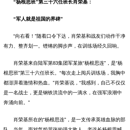
“杨根思班”第三十六任班长肖荣基：
“军人就是祖国的界碑”
“向右看！”随着口令下达，肖荣基和战友们动作干净
有力、整齐划一。铿锵的脚步声，在训练场经久回响。
肖荣基来自陆军第83集团军某旅“杨根思连”，是“杨
根思班”第三十六任班长。“每次走上阅兵训练场，我胸中
都澎湃着激情和热血。”肖荣基说，“我感到，自己不仅仅
是一名战士，更是钢铁洪流中的一滴水，在强军浪潮中
奔涌向前。”
肖荣基所在的“杨根思连”，是一支传承英雄血脉的部
队。当年，面对气焰嚣张的强大敌人，老连长杨根思喊