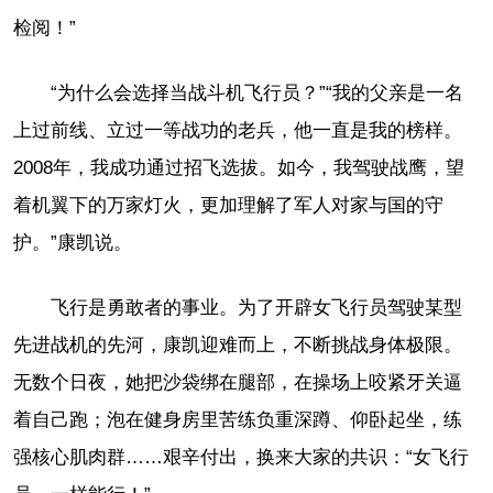
检阅！”
“为什么会选择当战斗机飞行员？”“我的父亲是一名
上过前线、立过一等战功的老兵，他一直是我的榜样。
2008年，我成功通过招飞选拔。如今，我驾驶战鹰，望
着机翼下的万家灯火，更加理解了军人对家与国的守
护。”康凯说。
飞行是勇敢者的事业。为了开辟女飞行员驾驶某型
先进战机的先河，康凯迎难而上，不断挑战身体极限。
无数个日夜，她把沙袋绑在腿部，在操场上咬紧牙关逼
着自己跑；泡在健身房里苦练负重深蹲、仰卧起坐，练
强核心肌肉群……艰辛付出，换来大家的共识：“女飞行