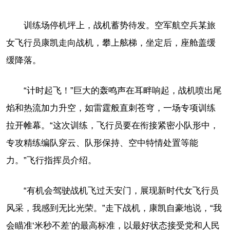
训练场停机坪上，战机蓄势待发。空军航空兵某旅
女飞行员康凯走向战机，攀上舷梯，坐定后，座舱盖缓
缓降落。
“计时起飞！”巨大的轰鸣声在耳畔响起，战机喷出尾
焰和热流加力升空，如雷霆般直刺苍穹，一场专项训练
拉开帷幕。“这次训练，飞行员要在衔接紧密小队形中，
专攻精练编队穿云、队形保持、空中特情处置等能
力。”飞行指挥员介绍。
“有机会驾驶战机飞过天安门，展现新时代女飞行员
风采，我感到无比光荣。”走下战机，康凯自豪地说，“我
会瞄准‘米秒不差’的最高标准，以最好状态接受党和人民