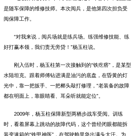
是随车保障的维修技师。本次阅兵，是他第四次担负受
阅保障工作。
“对我来说，阅兵场就是练兵场。练强维修技能、练
好打赢本领，我们责无旁贷！”杨玉柱说。
刚入伍时，杨玉柱第一次接触到的“铁疙瘩”，是某型
水陆坦克。跟着师傅钻进满是油污的底盘，在昏黄的灯
光中，靠一把扳手、一把榔头敲打修理，“老装备的故障
都在明面上，靠眼睛看、耳朵听就能定位”。
2009年，杨玉柱保障新型两栖步战车受阅。训练
时，看着屏幕上跳动的故障代码，这个曾经闭眼都能拆
装变速箱的“铁甲神医”，在驾驶舱里急出满头大汗。为