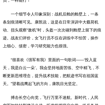
员，一样能行！”
一个细节令人印象深刻：战机后舱的舱壁上，一条
条划痕清晰可见。康凯说，这是在日常演训中大载荷机
动、扭头观察“敌机”时，头盔一次次碰到舱壁上留下的痕
迹。战友们评价，女飞行员不仅在训练中不怕苦，操作
上细心、缜密，学习研究能力也很强。
“很喜欢《强军有我》里面的一句歌词——‘投入蓝
天，我是白云一朵’。我会坚持地面苦练、空中精飞，不
断更新思维理念，提升战术技能，把航迹书写在祖国蓝
天。”望着战鹰起飞的方向，康凯目光坚定。
搏击长空心向党，飞行万里不迷航。新时代，人民