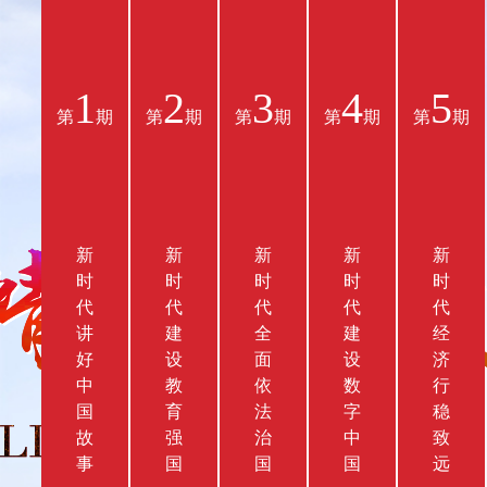
1
2
3
4
5
第
期
第
期
第
期
第
期
第
期
新
新
新
新
新
时
时
时
时
时
代
代
代
代
代
讲
建
全
建
经
好
设
面
设
济
中
教
依
数
行
国
育
法
字
稳
故
强
治
中
致
事
国
国
国
远