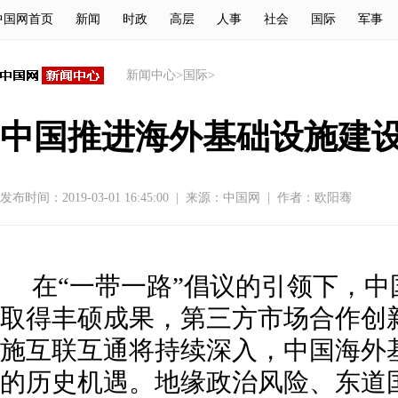
中国网首页
新闻
时政
高层
人事
社会
国际
军事
新闻中心
>
国际
>
中国推进海外基础设施建
发布时间：2019-03-01 16:45:00
|
来源：
中国网
|
作者：欧阳骞
在“一带一路”倡议的引领下，
取得丰硕成果，第三方市场合作创
施互联互通将持续深入，中国海外
的历史机遇。地缘政治风险、东道