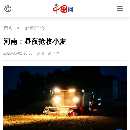
文化
文创
艺术
首页
>
新闻中心
时尚
旅游
铁路
河南：昼夜抢收小麦
悦读
民藏
中医
2023-06-02 16:56
来源：新华网
中国瓷
国情
国情
助残
一带一路
海洋
草原
湾区
联盟
心理
老年