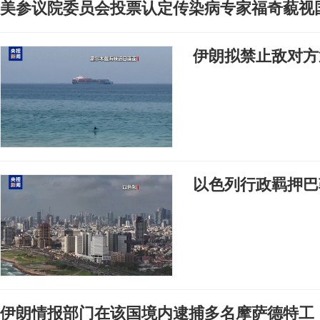
美参议院委员会投票认定传染病专家福奇藐视
伊朗拟禁止敌对方
以色列行政羁押巴
伊朗情报部门在该国境内逮捕多名摩萨德特工