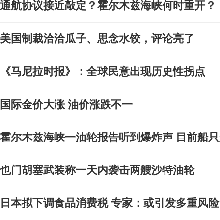
通航协议接近敲定？霍尔木兹海峡何时重开？
美国制裁洽洽瓜子、思念水饺，评论亮了
《马尼拉时报》：全球民意出现历史性拐点
国际金价大涨 油价涨跌不一
霍尔木兹海峡一油轮报告听到爆炸声 目前船
也门胡塞武装称一天内袭击两艘沙特油轮
日本拟下调食品消费税 专家：或引发多重风险