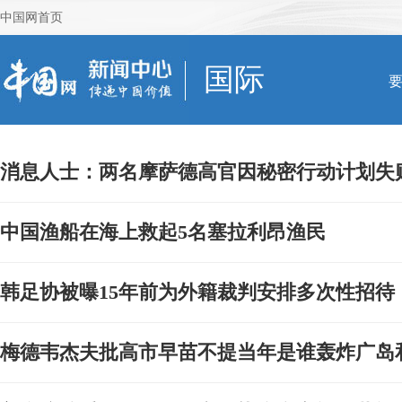
中国网首页
国际
消息人士：两名摩萨德高官因秘密行动计划失
中国渔船在海上救起5名塞拉利昂渔民
韩足协被曝15年前为外籍裁判安排多次性招待
梅德韦杰夫批高市早苗不提当年是谁轰炸广岛