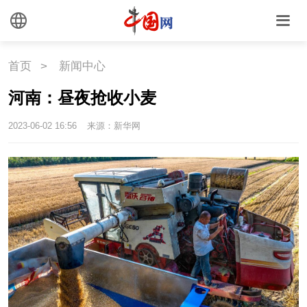
时尚
旅游
铁路
悦读
民藏
中医
首页
>
新闻中心
中国瓷
河南：昼夜抢收小麦
2023-06-02 16:56
来源：新华网
国情
国情
助残
一带一路
海洋
草原
湾区
联盟
心理
老年