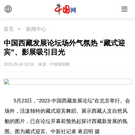
外媒观察
中国关键词
文化
首页
>
新闻中心
中国西藏发展论坛场外气氛热 “藏式迎
文化
文创
艺术
宾”、影展吸引目光
时尚
旅游
铁路
2023-05-24 10:24
来源：中国新闻网
悦读
民藏
中医
中国瓷
5月23日，“2023·中国西藏发展论坛”在北京举行。会
场外，活泼独特的藏式迎宾舞蹈、展示西藏人文自然风
国情
貌的图片，已在论坛开幕前预热起探讨西藏新发展的氛
国情
助残
一带一路
围。图为藏式迎宾。中新社记者 蒋启明 摄