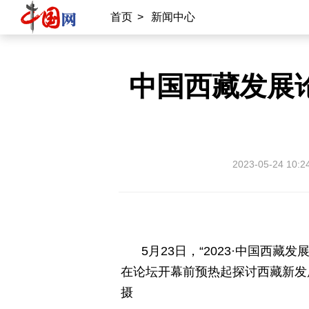
首页
>
新闻中心
国情
助残
一带一路
海洋
承建网站
中国西藏发展论
中国公共关系协会
南南合作知识分享
雍和宫
中国大洋事务管理局
2023-05-24 10:2
专业平台
中国供应商
商务
物联
应急
北京时间
记录中国
数字经济
5月23日，“2023·中国
在论坛开幕前预热起探讨西藏新发
摄
外宣平台