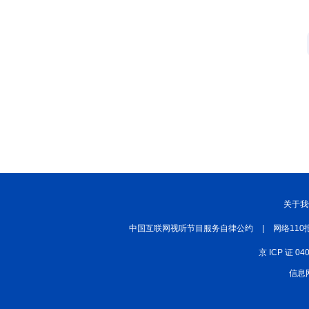
丝路中国
中国湖北
中部纵览
常德
兴安岭上兴安盟
Hello天津
秀山丽水
关于我
中国互联网视听节目服务自律公约
|
网络110
京 ICP 证 04
信息