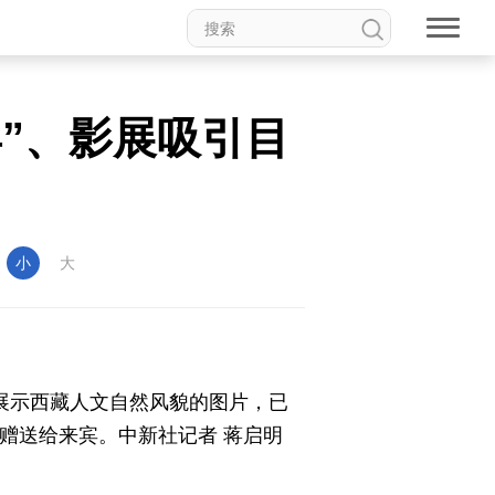
宾”、影展吸引目
权论坛
中国妇女儿童博物馆
：
小
大
食品
道家文化
音乐
动漫
高校中国
印象中国
、展示西藏人文自然风貌的图片，已
赠送给来宾。中新社记者 蒋启明