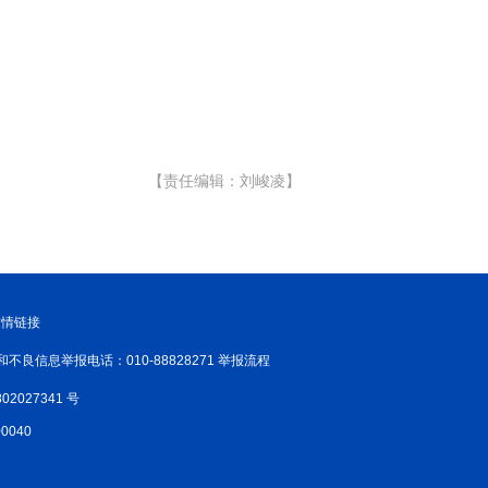
新温州
海丝
海峡
龙江
Hello重庆
今日山西
【责任编辑：刘峻凌】
友情链接
和不良信息举报电话：010-88828271 举报流程
02027341 号
040