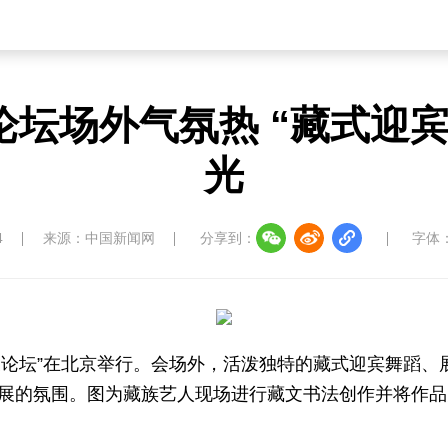
草原
湾区
联盟
心理
老年
坛场外气氛热 “藏式迎
中国大洋协会
中国藏学研究中心
南南人
光
4
来源：中国新闻网
分享到：
字体
教育
儒学
娱乐
微视
生活
中国溯源
数智中国
康养中国
影视
西藏发展论坛”在北京举行。会场外，活泼独特的藏式迎宾舞蹈
展的氛围。图为藏族艺人现场进行藏文书法创作并将作品