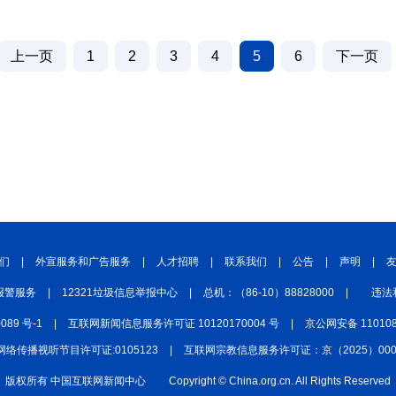
中国四川
七彩云南
浪潮资讯
衢州有礼
上一页
1
2
3
4
5
6
下一页
圣洁西藏
天辽地宁
壮美广西
大美黑
们
|
外宣服务和广告服务
|
人才招聘
|
联系我们
|
公告
|
声明
|
报警服务
|
12321垃圾信息举报中心
|
总机：（86-10）88828000
|
违法
0089 号-1
|
互联网新闻信息服务许可证 10120170004 号
|
京公网安备 110108
网络传播视听节目许可证:0105123
|
互联网宗教信息服务许可证：京（2025）0000
版权所有 中国互联网新闻中心
Copyright © China.org.cn. All Rights Reserved