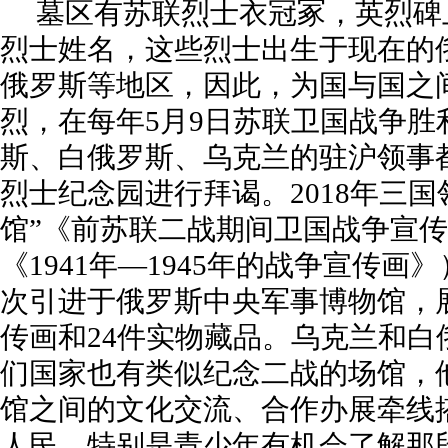
墓区有苏联烈士衣冠冢，英烈碑上
烈士姓名，这些烈士出生于现在的
俄罗斯等地区，因此，为国与国之
烈，在每年5月9日苏联卫国战争胜
斯、白俄罗斯、乌克兰的驻沪领事
烈士纪念园进行拜谒。2018年三国
馆”《前苏联二战期间卫国战争宣
《1941年—1945年的战争宣传
次引进于俄罗斯中央军事博物馆，展
传画和24件实物藏品。乌克兰和白
们国家也有类似纪念二战的场馆，
馆之间的文化交流、合作办展牵线
人民，特别是青少年有机会了解那