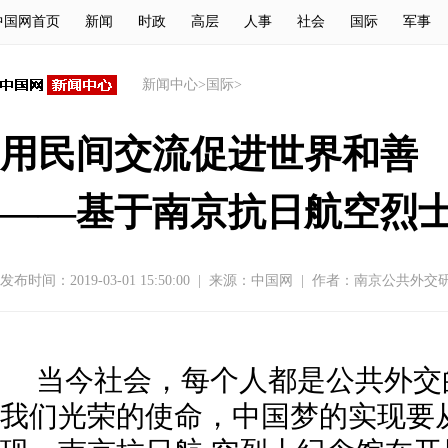
中国网首页
新闻
时政
高层
人事
社会
国际
军事
新闻中心
>
国际
>
用民间交流促进世界和善
——基于南京抗日航空烈
发布时间：2019-03-01 15:50:00
|
来源：
中国网
|
作者：南京公共外交
当今社会，每个人都是公共外交
我们光荣的使命，中国梦的实现要