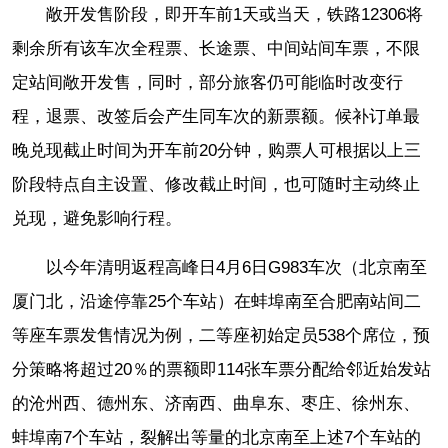
敞开发售阶段，即开车前1天或当天，铁路12306将
剩余所有该车次全程票、长途票、中间站间车票，不限
定站间敞开发售，同时，部分旅客仍可能临时改变行
程，退票、改签后会产生同车次的新票额。候补订单最
晚兑现截止时间为开车前20分钟，购票人可根据以上三
阶段特点自主设置、修改截止时间，也可随时主动终止
兑现，避免影响行程。
以今年清明返程高峰日4月6日G983车次（北京南至
厦门北，沿途停靠25个车站）在蚌埠南至合肥南站间二
等座车票发售情况为例，二等座初始定员538个席位，预
分策略将超过20％的票额即114张车票分配给邻近始发站
的沧州西、德州东、济南西、曲阜东、枣庄、徐州东、
蚌埠南7个车站，裂解出等量的北京南至上述7个车站的