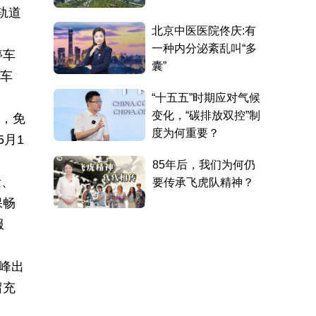
轨道
停车
流车
费，免
5月1
量、
保畅
服
峰出
留充