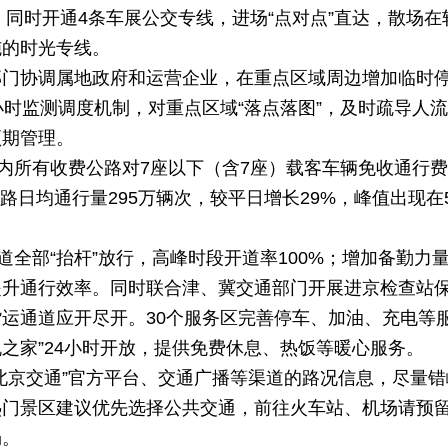
。同时开通4条车展公交专线，进场“点对点”直达，散场在
施的时光专线。
部门协调属地政府和运营企业，在重点区域周边增加临时
小时监测调度机制，对重点区域“落点落图”，及时疏导人
预期管理。
内所有收费公路对7座以下（含7座）载客车辆免收通行
公路日均通行量295万辆次，较平日增长29%，峰值出现在
道全部“抬杆”放行，高峰时段开道率100%；增加备勤力
提升通行效率。同时联合津、冀交通部门开展进京检查站
运通道应开尽开。30个服务区完善停车、加油、充电等
机之家”24小时开放，提供免费休息、热饭等暖心服务。
北京交通”官方平台、交通广播等渠道的路况信息，尽量错
热门景区建议优先选择公共交通，前往火车站、机场请预
畅。