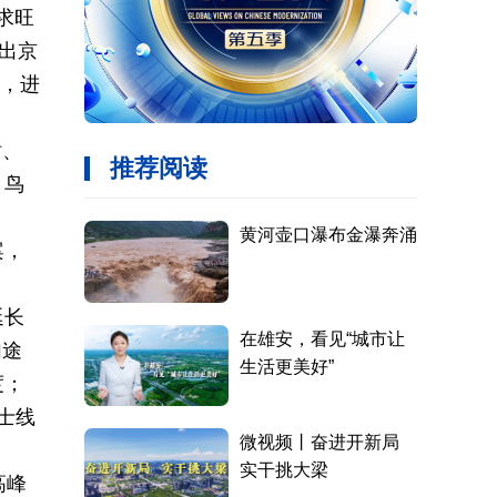
求旺
日出京
峰，进
站、
、鸟
案，
延长
加途
度；
士线
高峰