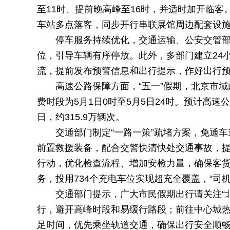
至11时、提前晚高峰至16时，并适时加开临客
车站多点落客，同步开行串联展馆周边配套设
停车服务持续优化，交通运输、公安交管
位，引导车辆有序停放。此外，多部门建立24
流，提前发布预警信息和出行提示，作好出行
高速公路保障方面，“五一
”
假期，北京市域
费时段为5月1日0时至5月5日24时。预计高速
日，约315.9万辆次。
交通部门制定“一路一策”疏堵方案，免通车
前置救援装备，配合交警快清快处交通事故，
行动，优化检查流程、增加安检力量，确保客货
务，投用734个充电车位实现超充全覆盖，“司
交通部门提示，广大市民假期出行请关注“
行，避开高峰时段和易缓行路段；前往中心城
足时间，优先乘坐轨道交通，确保出行安全顺