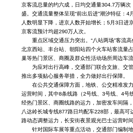
京客流总量的约六成，日均交通量304.7万
盛。交通流量整体呈现“前出后进”潮汐特征：4月
人数明显下降，进京人数开始增长；5月3日进
京客流预计均超290万人次。
重点区域交通压力突出。“八站两场”客流高
北京西站、丰台站、朝阳站四个火车站客流量
巢等热门景区、商圈及群众性活动场所周边车
为应对出行高峰，交通部门联合文旅、交
推出多项贴心服务举措，全力做好出行保障。
在公共交通保障方面，地铁、公交精准发
运营时间，其中8条线路（2号线、3号线、4号
经热门景区、商圈线路的运力，加密发车间隔
八达岭长城专线877路日均配车228部，最高
路动态调整运力，长安街夜景观光巴士运营时间延
针对国际车展等重点活动，交通部门编制地