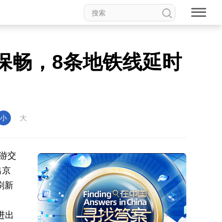
保畅，8条地铁线延时
小
大
游交
出京
刷新
进出