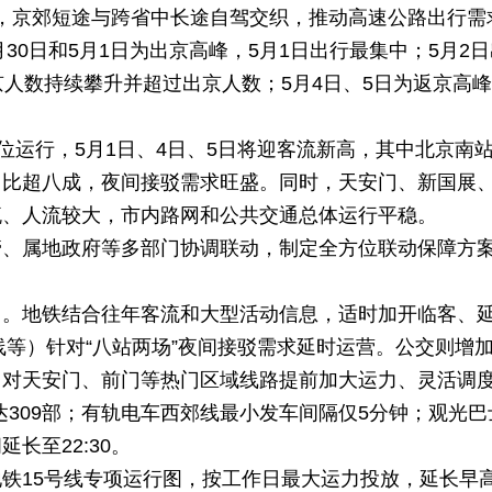
辆次，京郊短途与跨省中长途自驾交织，推动高速公路出行需
30日和5月1日为出京高峰，5月1日出行最集中；5月2
京人数持续攀升并超过出京人数；5月4日、5日为返京高
位运行，5月1日、4日、5日将迎客流新高，其中北京南
占比超八成，夜间接驳需求旺盛。同时，天安门、新国展
流、人流较大，市内路网和公共交通总体运行平稳。
管、属地政府等多部门协调联动，制定全方位联动保障方
力。地铁结合往年客流和大型活动信息，适时加开临客、
线等）针对“八站两场”夜间接驳需求延时运营。公交则增
，对天安门、前门等热门区域线路提前加大运力、灵活调
可达309部；有轨电车西郊线最小发车间隔仅5分钟；观光巴
长至22:30。
铁15号线专项运行图，按工作日最大运力投放，延长早