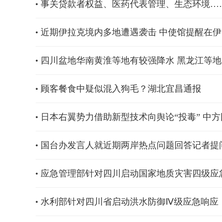
事关贷款者权益、医药代表管理、生态环境……
近期伊拉克境内多地遭遇袭击 中使馆提醒在
四川盆地华南黄淮等地有较强降水 黑龙江等
顾客餐食中疑似混入狗毛？湖北宜昌通报
日本右翼势力借助新型技术向舆论“投毒” 中方
国台办发言人就近期两岸热点问题回答记者提
应急管理部针对四川启动国家地质灾害四级应
水利部针对四川省启动洪水防御Ⅳ级应急响应