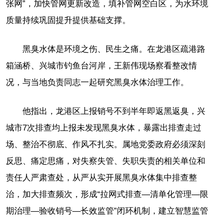
张网”，加快管网更新改造，填补管网空白区，为水环境
质量持续巩固提升提供基础支撑。
黑臭水体是环境之伤、民生之痛。在龙港区疏港路
箱涵桥、兴城市钓鱼台河岸，王新伟现场察看整改情
况，与当地负责同志一起研究黑臭水体治理工作。
他指出，龙港区上报销号不到半年即返黑返臭，兴
城市7次排查均上报未发现黑臭水体，暴露出排查走过
场、整治不彻底、作风不扎实。属地党委政府必须深刻
反思、痛定思痛，对失察失管、失职失责的相关单位和
责任人严肃查处，从严从实开展黑臭水体集中排查整
治，加大排查频次，形成“拉网式排查—清单化管理—限
期治理—验收销号—长效监管”闭环机制，建立智慧监管