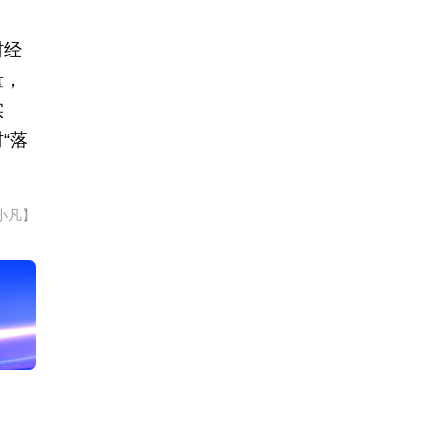
村经
量，
实
“落
小凡】