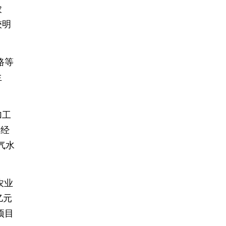
农
较明
路等
生
加工
购经
气水
农业
亿元
项目