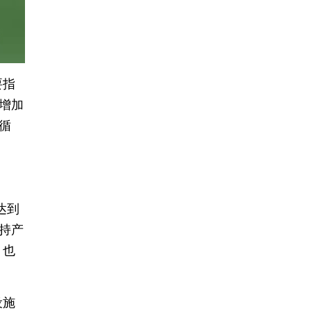
要指
增加
循
达到
支持产
，也
设施