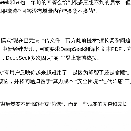
epSeek和豆包一年前的回答会给到很多意想不到的启示，
很套路”“回答没有增量内容”“换汤不换药”。
专家模式”现在已无法上传文件，官方此前提示“擅长复杂问
新经纬发现，目前要求DeepSeek翻译长文本PDF，
eepSeek多次因为“崩了”登上微博热搜。
框输入“有用户反映你越来越难用了，是因为降智了还是偷懒”
恼，并将问题归咎于“算力成本”“安全困境”“迭代阵痛”三