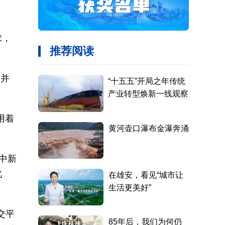
求，
。并
用着
向中新
此
交平