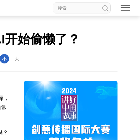
AI开始偷懒了？
小
大
译，
前常
吗？