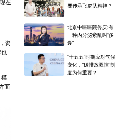
但现在
题，资
它也
。模
方面