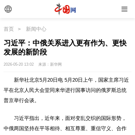
外媒观察
中国关键词
文化
首页
>
新闻中心
习近平：中俄关系进入更有作为、更快
文化
文创
艺术
发展的新阶段
时尚
旅游
铁路
2026-05-20 13:02
来源：新华网
悦读
民藏
中医
新华社北京5月20日电 5月20日上午，国家主席习近
平在北京人民大会堂同来华进行国事访问的俄罗斯总统
中国瓷
普京举行会谈。
国情
习近平指出，近年来，面对变乱交织的国际形势，
国情
助残
一带一路
中俄两国坚持在平等相待、相互尊重、重信守义、合作