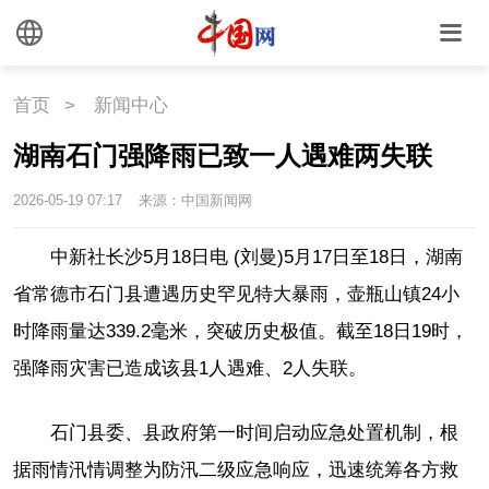
国情
首页
>
新闻中心
国情
助残
一带一路
湖南石门强降雨已致一人遇难两失联
海洋
草原
湾区
2026-05-19 07:17
来源：中国新闻网
联盟
心理
老年
中新社长沙5月18日电 (刘曼)5月17日至18日，湖南
省常德市石门县遭遇历史罕见特大暴雨，壶瓶山镇24小
时降雨量达339.2毫米，突破历史极值。截至18日19时，
强降雨灾害已造成该县1人遇难、2人失联。
石门县委、县政府第一时间启动应急处置机制，根
据雨情汛情调整为防汛二级应急响应，迅速统筹各方救