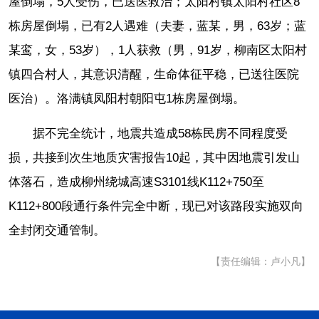
屋倒塌，5人受伤，已送医救治；太阳村镇太阳村社区8
栋房屋倒塌，已有2人遇难（夫妻，蓝某，男，63岁；蓝
某鸾，女，53岁），1人获救（男，91岁，柳南区太阳村
镇四合村人，其意识清醒，生命体征平稳，已送往医院
医治）。洛满镇凤阳村朝阳屯1栋房屋倒塌。
据不完全统计，地震共造成58栋民房不同程度受
损，共接到次生地质灾害报告10起，其中因地震引发山
体落石，造成柳州绕城高速S3101线K112+750至
K112+800段通行条件完全中断，现已对该路段实施双向
全封闭交通管制。
【责任编辑：卢小凡】