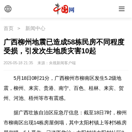
文化
文创
艺术
时尚
旅游
铁路
首页
>
新闻中心
悦读
民藏
中医
广西柳州地震已造成58栋民房不同程度
中国瓷
受损，引发次生地质灾害10起
2026-05-18 21:35
来源：央视新闻客户端
国情
5月18日0时21分，广西柳州市柳南区发生5.2级地
国情
助残
一带一路
震，柳州、来宾、贵港、南宁、百色、桂林、来宾、贺
州、河池、梧州等市有震感。
海洋
草原
湾区
据广西壮族自治区应急厅信息：截至18日7时，柳州
联盟
心理
老年
市柳南区出现14栋房屋倒塌，其中太阳村镇上等村5栋房