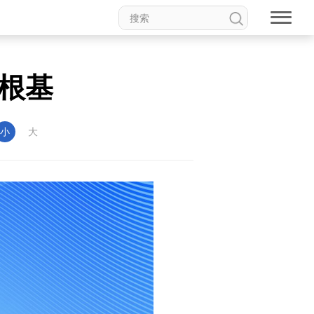
根基
小
大