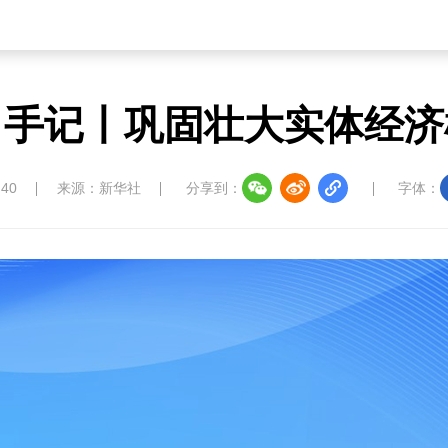
习手记丨巩固壮大实体经济
:40
来源：新华社
分享到：
字体：