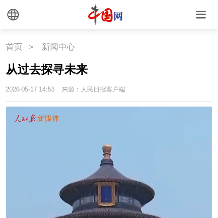
国情
国情
助残
一带一路
首页
>
新闻中心
海洋
草原
湾区
从过去探寻未来
联盟
心理
老年
2026-05-17 14:53
来源：人民日报客户端