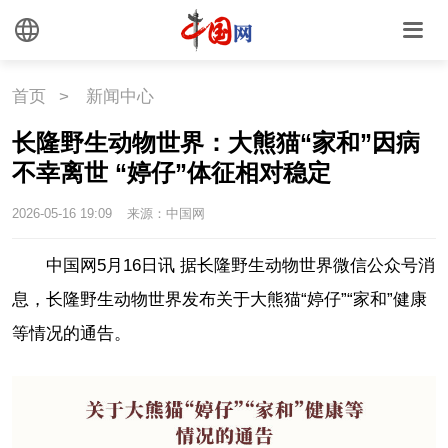
国情
国情
助残
一带一路
首页
>
新闻中心
长隆野生动物世界：大熊猫“家和”因病
海洋
草原
湾区
不幸离世 “婷仔”体征相对稳定
联盟
心理
老年
2026-05-16 19:09
来源：中国网
中国网5月16日讯 据长隆野生动物世界微信公众号消
息，长隆野生动物世界发布关于大熊猫“婷仔”“家和”健康
等情况的通告。