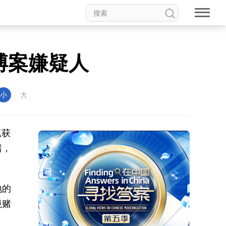
博案嫌疑人
小
大
抓获
赌，
地的
境赌