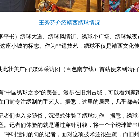
王秀芬介绍靖西绣球情况
 李平书）绣球大道、绣球风情街、绣球小广场、绣球城夜
了这座小城的标志。作为非遗技艺，绣球不仅是靖西文化
。
·共此壮美广西”媒体采访团（百色南宁线）首站便来到靖
有“中国绣球之乡”的美誉。漫步在旧州古城，可以看到家
在门前专注绣制的手艺人。据悉，这里的居民，几乎都会
记者们也入乡随俗，沉浸式体验了绣球制作。据悉，绣球
意。记者们体验的就是通过穿针引线，将一个个绣球瓣串
。”平时遣词酌句的记者，面对这项技术还很生疏，而旧