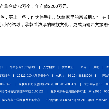
产量突破72万个，年产值2200万元。
特色，买上一些，作为伴手礼，送给家里的亲戚朋友”，在
小小的绣球，承载着浓厚的民族文化，更成为靖西文旅融
们
|
外宣服务和广告服务
|
人才招聘
|
联系我们
|
公告
|
声明
|
报警服务
|
12321垃圾信息举报中心
|
总机：（86-10）88828000
|
违法
0089 号-1
|
互联网新闻信息服务许可证 10120170004 号
|
京公网安备 110108
网络传播视听节目许可证:0105123
|
互联网宗教信息服务许可证：京（2025）0000
版权所有 中国互联网新闻中心
Copyright © China.org.cn. All Rights Reserved