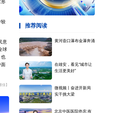
家形
持较
民意
全球
，也
中面
维佳】