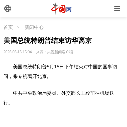
外媒观察
中国关键词
文化
首页
>
新闻中心
美国总统特朗普结束访华离京
文化
文创
艺术
2026-05-15 15:04
来源：央视新闻客户端
时尚
旅游
铁路
美国总统特朗普5月15日下午结束对中国的国事访
悦读
民藏
中医
问，乘专机离开北京。
中国瓷
中共中央政治局委员、外交部长王毅前往机场送
行。
国情
国情
助残
一带一路