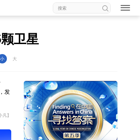
5颗卫星
小
大
号
道，发
小凡】