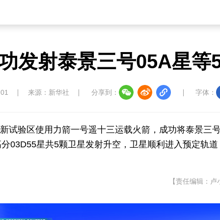
功发射泰景三号05A星等
:01
来源：新华社
分享到：
字体：
天创新试验区使用力箭一号遥十三运载火箭，成功将泰景三
号高分03D55星共5颗卫星发射升空，卫星顺利进入预定轨
【责任编辑：卢