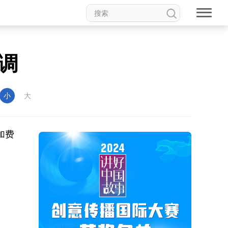
调
小
大
加费