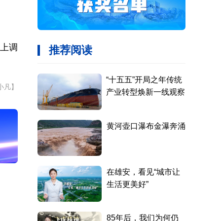
别上调
小凡】