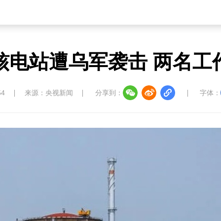
核电站遭乌军袭击 两名工
54
来源：央视新闻
分享到：
字体：