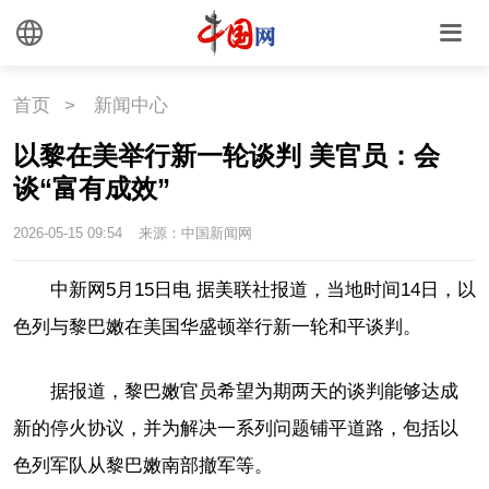
外媒观察
中国关键词
文化
首页
>
新闻中心
以黎在美举行新一轮谈判 美官员：会
文化
文创
艺术
谈“富有成效”
时尚
旅游
铁路
2026-05-15 09:54
来源：中国新闻网
悦读
民藏
中医
中新网5月15日电 据美联社报道，当地时间14日，以
色列与黎巴嫩在美国华盛顿举行新一轮和平谈判。
中国瓷
据报道，黎巴嫩官员希望为期两天的谈判能够达成
国情
新的停火协议，并为解决一系列问题铺平道路，包括以
国情
助残
一带一路
色列军队从黎巴嫩南部撤军等。