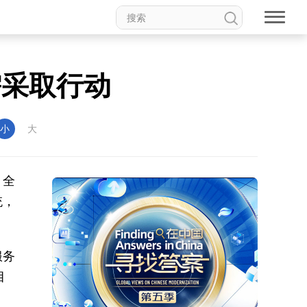
需采取行动
小
大
，全
统，
服务
目