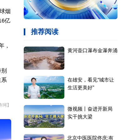
全球烟
16亿
4年，
特别
生系
许珂】