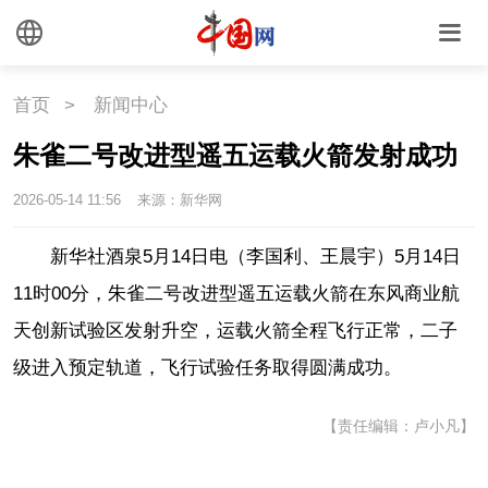
外媒观察
中国关键词
文化
首页
>
新闻中心
朱雀二号改进型遥五运载火箭发射成功
文化
文创
艺术
2026-05-14 11:56
来源：新华网
时尚
旅游
铁路
新华社酒泉5月14日电（李国利、王晨宇）5月14日
悦读
民藏
中医
11时00分，朱雀二号改进型遥五运载火箭在东风商业航
中国瓷
天创新试验区发射升空，运载火箭全程飞行正常，二子
级进入预定轨道，飞行试验任务取得圆满成功。
国情
【责任编辑：卢小凡】
国情
助残
一带一路