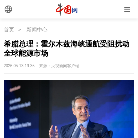
文化
文创
艺术
首页
>
新闻中心
时尚
旅游
铁路
希腊总理：霍尔木兹海峡通航受阻扰动
悦读
民藏
中医
全球能源市场
中国瓷
2026-05-13 19:35
来源：央视新闻客户端
国情
国情
助残
一带一路
海洋
草原
湾区
联盟
心理
老年