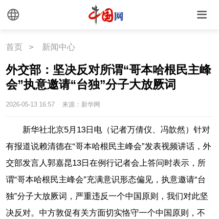
外媒观察
中国关键词
文化
首页
>
新闻中心
外交部：坚决反对所谓“哥本哈根民主峰
文化
文创
艺术
会”执意邀请“台独”分子大放厥词
时尚
旅游
铁路
2026-05-13 16:57
来源：新华网
悦读
民藏
中医
新华社北京5月13日电（记者万倩仪、冯歆然）针对
有报道说赖清德在“哥本哈根民主峰会”发表视频讲话，外
中国瓷
交部发言人郭嘉昆13日在例行记者会上答问时表示，所
谓“哥本哈根民主峰会”充满意识形态偏见，执意邀请“台
国情
独”分子大放厥词，严重违反一个中国原则，我们对此坚
国情
助残
一带一路
决反对。中方敦促有关方面切实恪守一个中国原则，不