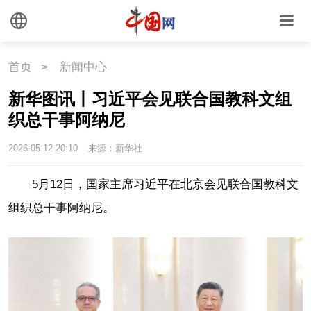
国情
助残
一带一路
海洋
草原
湾区
首页
>
新闻中心
联盟
心理
老年
新华图讯丨习近平会见联合国教科文组
织总干事阿纳尼
2026-05-12 20:10
来源：新华社
5月12日，国家主席习近平在北京会见联合国教科文
组织总干事阿纳尼。