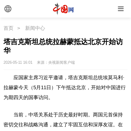
悦读
民藏
中医
中国瓷
首页
>
新闻中心
塔吉克斯坦总统拉赫蒙抵达北京开始访
国情
华
国情
助残
一带一路
2026-05-11 16:01
来源：央视新闻客户端
海洋
草原
湾区
应国家主席习近平邀请，塔吉克斯坦总统埃莫马利·
联盟
心理
老年
拉赫蒙今天（5月11日）下午抵达北京，开始对中国进行
为期四天的国事访问。
当前，中塔关系处于历史最好时期。两国元首保持
密切交往和战略沟通，建立了牢固互信和深厚友谊。在