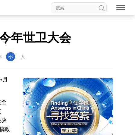
今年世卫大会
体：
小
大
5月
表全
贯
关决
搞政