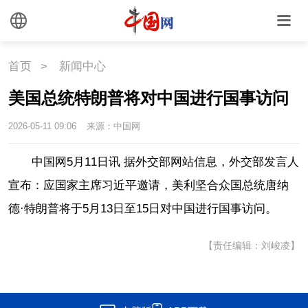
外媒观察
中国关键词
文化
首页
>
新闻中心
美国总统特朗普将对中国进行国事访问
文化
文创
艺术
2026-05-11 09:06
来源：中国网
时尚
旅游
铁路
中国网5月11日讯 据外交部网站信息，外交部发言人
悦读
民藏
中医
宣布：
应国家主席习近平邀请，美利坚合众国总统唐纳
中国瓷
德·特朗普将于5月13日至15日对中国进行国事访问。
【责任编辑：刘峻凌】
国情
国情
助残
一带一路