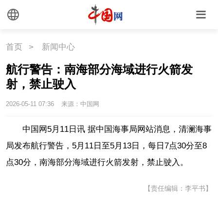
外媒观察
中国关键词
文化
首页
>
新闻中心
航行警告：南海部分海域进行火箭发
文化
文创
艺术
射，禁止驶入
时尚
旅游
铁路
2026-05-11 07:36
来源：中国网
悦读
民藏
中医
中国网5月11日讯 据中国海事局网站消息，清澜海事
局发布航行警告，5月11日至5月13日，每日7点30分至8
中国瓷
点30分，南海部分海域进行火箭发射，禁止驶入。
国情
【责任编辑：李平书】
国情
助残
一带一路