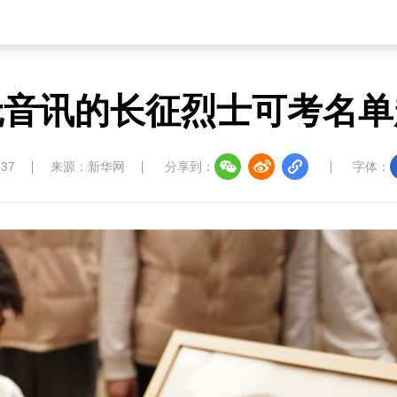
无音讯的长征烈士可考名单
:37
来源：新华网
分享到：
字体：