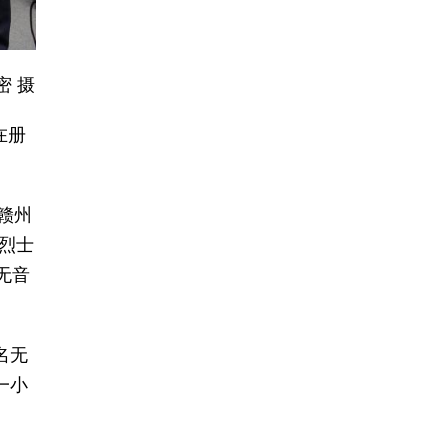
密 摄
在册
赣州
烈士
无音
名无
一小