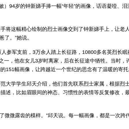
敏）94岁的钟新娣手捧一幅“年轻”的画像，话语凝噎、泪
亲手将这幅精心绘制的烈士画像交到了钟新娣手上，让老
爸了。”她说。
3万人参军支前，3万余人踏上长征路，10800多名英烈长眠
中之一，他在女儿3岁时离家，后在长征途中牺牲。当时，
的151幅画像，让跨越近一个世纪的思念有了温暖的寄托
师范大学学生邱天介绍，他们首先联系烈士家属，根据烈
的描述，比如眉眼间的神态、习惯性的表情等反复修改，
出了微微露齿的模样。”邱天说。每一幅画像，都是一次跨