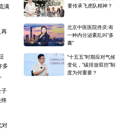
流满
人再
征
许多
。
士子
最终
代对