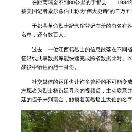
在距离瑞金不到80公里的于都县——193
被美国记者索尔兹伯里称为“伟大史诗”的二万
于都县革命烈士纪念馆登记在册的有名有姓
名单，还有数百人。
过去，一位江西籍烈士的信息散落在不同
征沿线共享数据库能快速完成跨省数据比对。20
战役中牺牲的烈士身份。
社交媒体的运用也让许多曾经的不可能变
志愿者为烈士杨衍廷寻亲的视频后，主动联系并
廷的侄子来到瑞金，触摸着英烈墙上大伯的名字