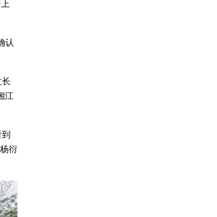
踏上
确认
过长
湘江
看到
，杨衍