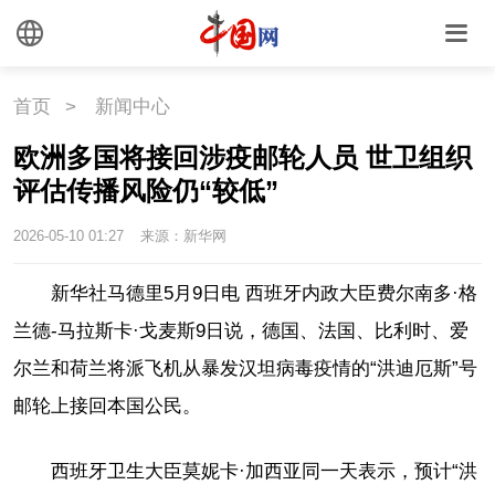
悦读
民藏
中医
首页
>
新闻中心
中国瓷
欧洲多国将接回涉疫邮轮人员 世卫组织
评估传播风险仍“较低”
国情
2026-05-10 01:27
来源：新华网
国情
助残
一带一路
新华社马德里5月9日电 西班牙内政大臣费尔南多·格
海洋
草原
湾区
兰德-马拉斯卡·戈麦斯9日说，德国、法国、比利时、爱
联盟
心理
老年
尔兰和荷兰将派飞机从暴发汉坦病毒疫情的“洪迪厄斯”号
邮轮上接回本国公民。
西班牙卫生大臣莫妮卡·加西亚同一天表示，预计“洪