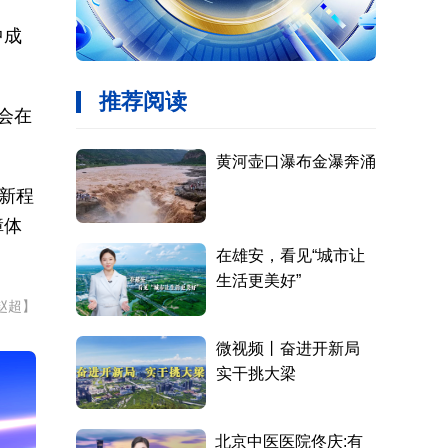
中成
会在
新程
障体
赵超】