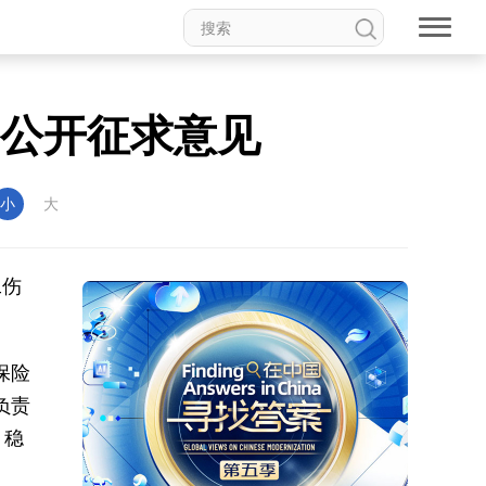
整公开征求意见
小
大
工伤
保险
负责
，稳