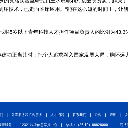
6岁的良渚实验室研究员王永成顺利对接医院资源，解决
测序技术，已走向临床应用。“能在这么短的时间里，让
计划45岁以下青年科技人才担任项目负责人的比例为43.3
青年建功正当其时：把个人追求融入国家发展大局，胸怀远
们
|
外宣服务和广告服务
|
人才招聘
|
联系我们
|
公告
|
声明
|
报警服务
|
12321垃圾信息举报中心
|
总机：（86-10）88828000
|
违法