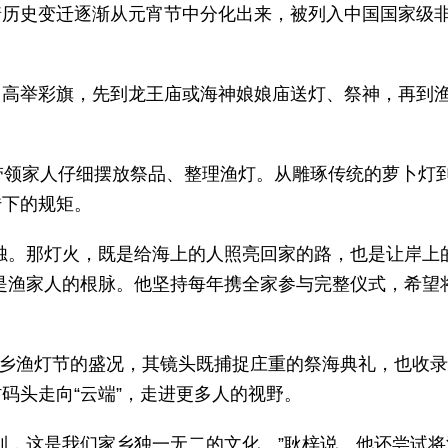
着历史变迁逐渐从元宵节中分化出来，被列入中国国家级
，高举彩旗，先到龙王庙或海神娘娘庙送灯、祭神，再到
带领家人仔细摆放祭品、整理渔灯。从雕琢传统的萝卜灯
传下的规矩。
烛。那灯火，既是给海上的人照亮回家的路，也是让岸上
是渔家人的根脉。他坚持每年携全家参与完整仪式，希望
录家乡渔灯节的盛况，其镜头既捕捉庄重的祭海典礼，也收
码头走向“云端”，走进更多人的视野。
到，这是我们家乡独一无二的文化。”耿梓说。他还尝试将