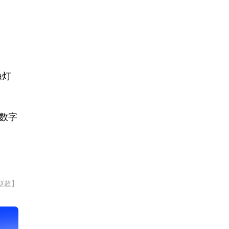
渔灯
数字
赵超】