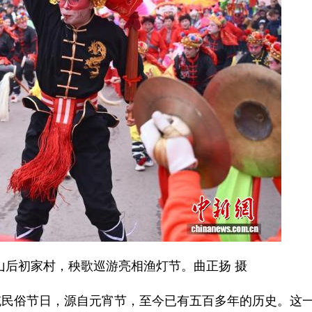
山后初家村，秧歌巡游亮相渔灯节。曲正扬 摄
统民俗节日，源自元宵节，至今已有五百多年的历史。这