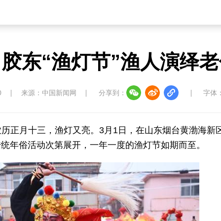
胶东“渔灯节”渔人演绎
0
来源：中国新闻网
分享到：
字体
)农历正月十三，渔灯又亮。3月1日，在山东烟台黄渤海新
传统年俗活动次第展开，一年一度的渔灯节如期而至。