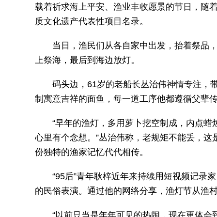
载着祈求海上平安、渔业丰收愿景的节日，随
质文化遗产代表性项目名录。
当日，渔民们从各自家中出发，抬着祭品
上祭海，最后到海边放灯。
码头边，61岁的老船长丛治伟神情专注，
制寓意吉祥的面鱼，每一道工序他都遵循父辈
“早年的渔灯，多用萝卜挖空制成，内点蜡
心里有个念想。”丛治伟称，老规矩不能丢，这
份独特的渔家记忆代代相传。
“95后”青年耿梓近年来持续用短视频记
的民俗表演。通过他的网络分享，渔灯节从渔村
“以前只当是年年可见的热闹，现在更体会