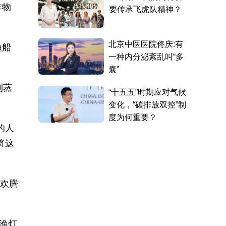
非物
渔船
到蒸
的人
将这
录欢腾
渔灯