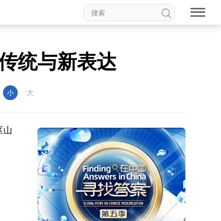
老传统与新表达
：
小
大
区山