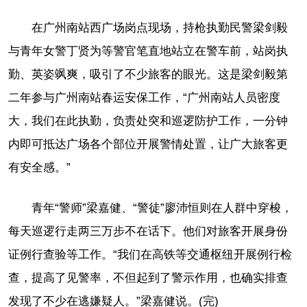
在广州南站西广场岗点现场，持枪执勤民警梁剑毅
与青年女警丁贤为等警官笔直地站立在警车前，站岗执
勤、英姿飒爽，吸引了不少旅客的眼光。这是梁剑毅第
二年参与广州南站春运安保工作，“广州南站人员密度
大，我们在此执勤，负责处突和巡逻防护工作，一分钟
内即可抵达广场各个部位开展警情处置，让广大旅客更
有安全感。”
青年“警师”梁嘉健、“警徒”廖沛恒则在人群中穿梭，
每天巡逻行走两三万步不在话下。他们对旅客开展身份
证例行查验等工作。“我们在高铁等交通枢纽开展例行检
查，提高了见警率，不但起到了警示作用，也确实排查
发现了不少在逃嫌疑人。”梁嘉健说。(完)