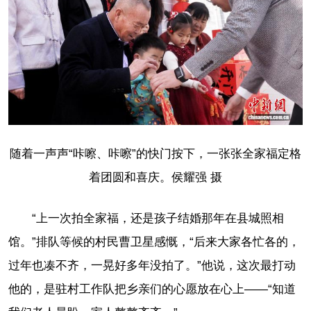
随着一声声“咔嚓、咔嚓”的快门按下，一张张全家福定格
着团圆和喜庆。侯耀强 摄
“上一次拍全家福，还是孩子结婚那年在县城照相
馆。”排队等候的村民曹卫星感慨，“后来大家各忙各的，
过年也凑不齐，一晃好多年没拍了。”他说，这次最打动
他的，是驻村工作队把乡亲们的心愿放在心上——“知道