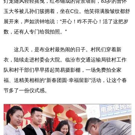
灯笼随风轻轻摇曳，红布铺成的背景墙前，83岁的曹怀
玉大爷被儿孙们簇拥着，坐在C位。他笑得满脸皱纹都舒
展开来，声如洪钟地说：“开心！咋不开心！活了这把岁
数，还有人专门给我拍照。”
这几天，是布业村最热闹的日子。村民们穿着新
衣，陆续走进村委会大院。临汾市交通运输局驻村工作
队和村干部们早早搭起简易摄影棚，一场免费拍全家
福、送精美相框的“新春团圆·幸福留影”活动，让这个春
节多了一份仪式感。