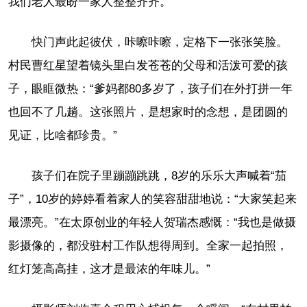
我们老人最盼一家人整整齐齐。”
快门声此起彼伏，咔嚓咔嚓，定格下一张张笑脸。
村民曹红星望着镜头里白发苍苍的父母和活泼可爱的孩
子，眼眶微热：“爹妈都80多岁了，孩子们在外打拼一年
也回不了几趟。这张照片，是想家时的念想，是团圆的
见证，比啥都珍贵。”
孩子们在院子里蹦蹦跳跳，8岁的乐乐大声喊着“茄
子”，10岁的婷婷看着家人的笑容甜甜地说：“大家笑起来
最漂亮。”在太原创业的年轻人贺瑞杰感慨：“我也是做摄
影摄像的，都没驻村工作队想得周到。全家一起拍照，
红灯笼高高挂，这才是最浓的年味儿。”